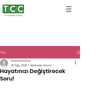
Yazı
theclementine
29 Ağu 2025
1 dakikada okunur
Hayatınızı Değiştirecek
Soru!