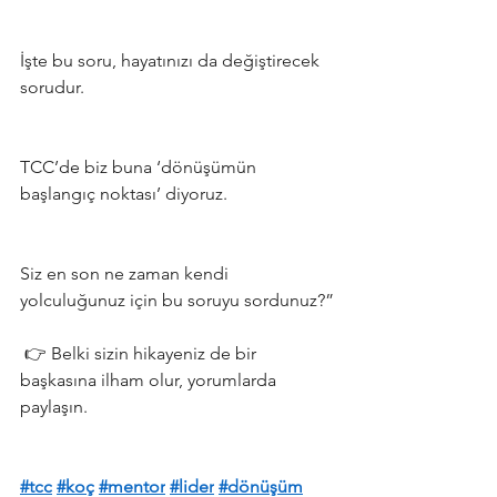
İşte bu soru, hayatınızı da değiştirecek 
sorudur. 
TCC’de biz buna ‘dönüşümün 
başlangıç noktası’ diyoruz.
Siz en son ne zaman kendi 
yolculuğunuz için bu soruyu sordunuz?”
 👉 Belki sizin hikayeniz de bir 
başkasına ilham olur, yorumlarda 
paylaşın. 
#tcc
#koç
#mentor
#lider
#dönüşüm