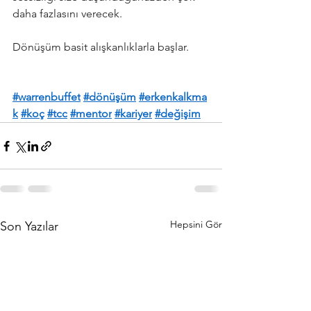
daha fazlasını verecek.
Dönüşüm basit alışkanlıklarla başlar.
#warrenbuffet
#dönüşüm
#erkenkalkma
k
#koç
#tcc
#mentor
#kariyer
#değişim
Hepsini Gör
Son Yazılar