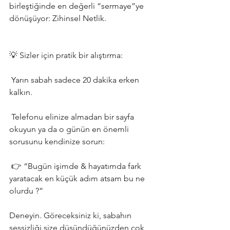
birleştiğinde en değerli “sermaye”ye 
dönüşüyor: Zihinsel Netlik.
💡 Sizler için pratik bir alıştırma:
 Yarın sabah sadece 20 dakika erken 
kalkın.
 Telefonu elinize almadan bir sayfa 
okuyun ya da o günün en önemli 
sorusunu kendinize sorun:
 👉 “Bugün işimde & hayatımda fark 
yaratacak en küçük adım atsam bu ne 
olurdu ?”
Deneyin. Göreceksiniz ki, sabahın 
sessizliği size düşündüğünüzden çok 